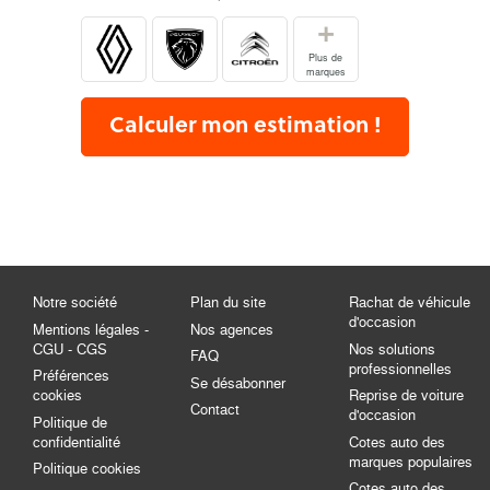
+
Plus de
marques
Calculer mon estimation !
Notre société
Plan du site
Rachat de véhicule
d'occasion
Mentions légales -
Nos agences
CGU - CGS
Nos solutions
FAQ
professionnelles
Préférences
Se désabonner
cookies
Reprise de voiture
Contact
d'occasion
Politique de
confidentialité
Cotes auto des
marques populaires
Politique cookies
Cotes auto des