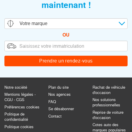
maintenant !
OU
Prendre
un rendez-vous
Notre société
Plan du site
Rachat de véhicule
d'occasion
Mentions légales -
Nos agences
CGU - CGS
Nos solutions
FAQ
professionnelles
Préférences cookies
Se désabonner
Reprise de voiture
Politique de
Contact
d'occasion
confidentialité
Cotes auto des
Politique cookies
marques populaires