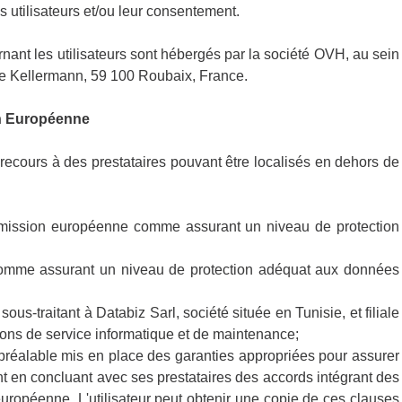
utilisateurs et/ou leur consentement.
nant les utilisateurs sont hébergés par la société OVH, au sein
ue Kellermann, 59 100 Roubaix, France.
on Européenne
ecours à des prestataires pouvant être localisés en dehors de
ission européenne comme assurant un niveau de protection
omme assurant un niveau de protection adéquat aux données
us-traitant à Databiz Sarl, société située en Tunisie, et filiale
ons de service informatique et de maintenance;
éalable mis en place des garanties appropriées pour assurer
 en concluant avec ses prestataires des accords intégrant des
ropéenne. L'utilisateur peut obtenir une copie de ces clauses