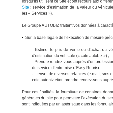
lorsqu’ils utilisent ce Site et ont recours aux différ
Site
: service d’estimation de la valeur du véhicule
les « Services »).
Le Groupe AUTOBIZ traitent vos données à caractè
Sur la base légale de l’exécution de mesure préco
•
- Estimer le prix de vente ou d'achat du vé
d'estimation du véhicule (« cote autobiz ») ;
- Prendre rendez-vous auprès d'un profession
du service d'entremise d'Easy Reprise ;
- L’envoi de diverses relances (e-mail, sms et
cote autobiz et/ou prendre rendez-vous auprè
Pour ces finalitès, la fourniture de certaines don
gènèrales du site pour permettre l’exècution du se
sont indiquèes par un astèrisque dans les formulair