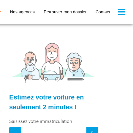
Toggl
e
Nos agences
Retrouver mon dossier
Contact
naviga
Estimez votre voiture en
seulement 2 minutes !
Saisissez votre immatriculation