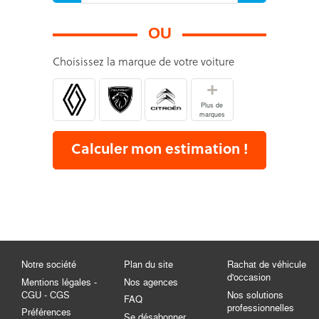
OU
Choisissez la marque de votre voiture
+
Plus de
marques
Calculer mon estimation !
Notre société
Plan du site
Rachat de véhicule
d'occasion
Mentions légales -
Nos agences
CGU - CGS
Nos solutions
FAQ
professionnelles
Préférences
Se désabonner