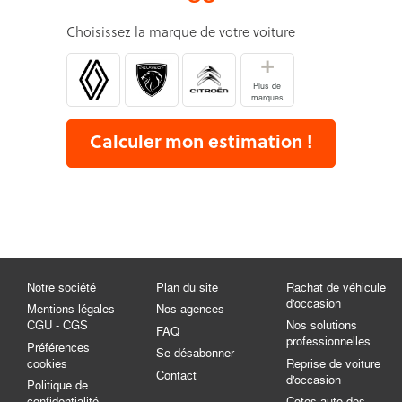
Choisissez la marque de votre voiture
+
Plus de
marques
Calculer mon estimation !
Notre société
Plan du site
Rachat de véhicule
d'occasion
Mentions légales -
Nos agences
CGU - CGS
Nos solutions
FAQ
professionnelles
Préférences
Se désabonner
cookies
Reprise de voiture
Contact
d'occasion
Politique de
confidentialité
Cotes auto des