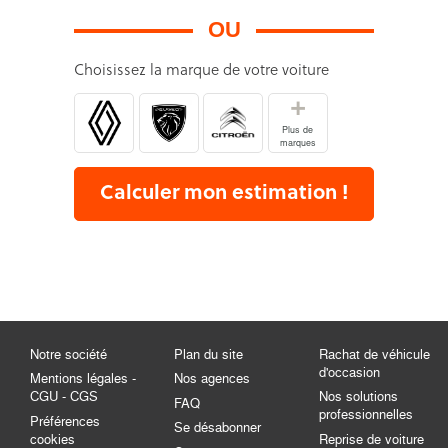
OU
Choisissez la marque de votre voiture
+
Plus de
marques
Calculer mon estimation !
Notre société
Plan du site
Rachat de véhicule
d'occasion
Mentions légales -
Nos agences
CGU - CGS
Nos solutions
FAQ
professionnelles
Préférences
Se désabonner
cookies
Reprise de voiture