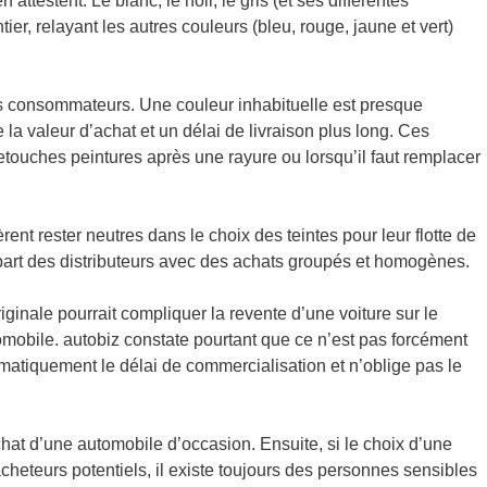
attestent. Le blanc, le noir, le gris (et ses différentes
er, relayant les autres couleurs (bleu, rouge, jaune et vert)
es consommateurs. Une couleur inhabituelle est presque
la valeur d’achat et un délai de livraison plus long. Ces
retouches peintures après une rayure ou lorsqu’il faut remplacer
ent rester neutres dans le choix des teintes pour leur flotte de
a part des distributeurs avec des achats groupés et homogènes.
inale pourrait compliquer la revente d’une voiture sur le
mobile. autobiz constate pourtant que ce n’est pas forcément
ématiquement le délai de commercialisation et n’oblige pas le
’achat d’une automobile d’occasion. Ensuite, si le choix d’une
acheteurs potentiels, il existe toujours des personnes sensibles