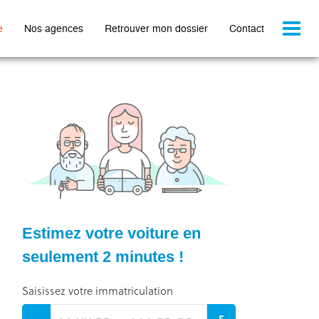
Toggl
e
Nos agences
Retrouver mon dossier
Contact
naviga
Estimez votre voiture en
seulement 2 minutes !
Saisissez votre immatriculation