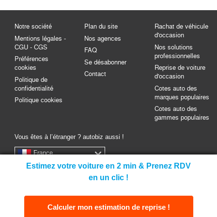
Notre société
Plan du site
Rachat de véhicule
d'occasion
Mentions légales -
Nos agences
CGU - CGS
Nos solutions
FAQ
professionnelles
Préférences
Se désabonner
cookies
Reprise de voiture
Contact
d'occasion
Politique de
confidentialité
Cotes auto des
marques populaires
Politique cookies
Cotes auto des
gammes populaires
Vous êtes à l’étranger ? autobiz aussi !
France
Estimez votre voiture en 2 min & Prenez RDV
en un clic !
Copyright autobiz - 2026
Calculer mon estimation de reprise !