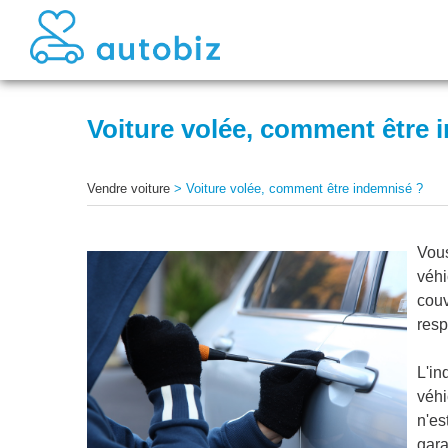
Voiture volée, comment être 
Vendre voiture
>
Voiture volée, comment être indemnisé ?
Vous
véhi
couv
resp
L'in
véhi
n'es
gara