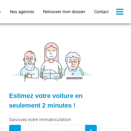
Toggl
e
Nos agences
Retrouver mon dossier
Contact
naviga
Estimez votre voiture en
seulement 2 minutes !
Saisissez votre immatriculation