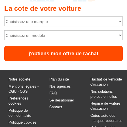
La cote de votre voiture
Notre société
Plan du site
Rachat de véhicule
d'occasion
Mentions légales -
Nos agences
CGU - CGS
Nos solutions
FAQ
professionnelles
Préférences
Se désabonner
cookies
Reprise de voiture
Contact
d'occasion
Politique de
confidentialité
Cotes auto des
marques populaires
Politique cookies