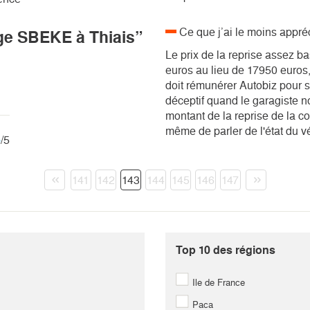
Ce que j’ai le moins appré
ge SBEKE à Thiais”
Le prix de la reprise assez ba
euros au lieu de 17950 euros, j
doit rémunérer Autobiz pour se
déceptif quand le garagiste no
montant de la reprise de la c
même de parler de l'état du v
5
/5
138
139
140
141
142
143
144
145
146
147
285
286
287
288
289
290
291
292
293
294
432
433
434
435
436
437
438
439
440
441
Top 10 des régions
579
580
581
582
583
584
585
586
587
588
Ile de France
726
727
728
729
730
731
732
733
734
735
Paca