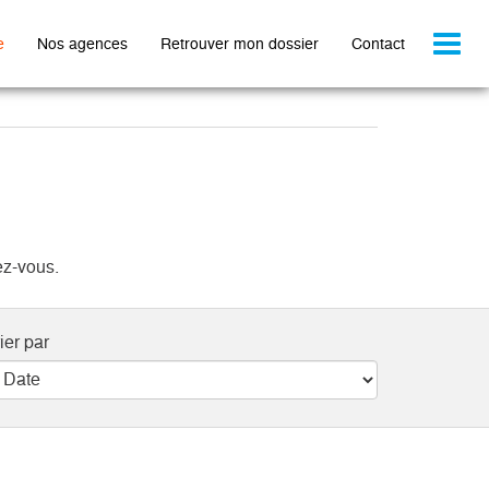
Toggl
e
Nos agences
Retrouver mon dossier
Contact
naviga
ez-vous.
ier par