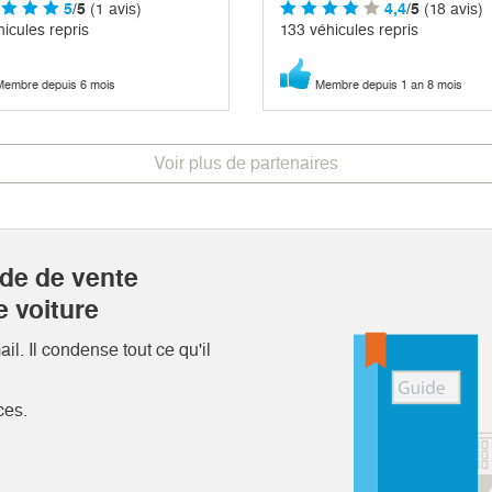
5
/5
(1 avis)
4,4
/5
(18 avis)
icules repris
133 véhicules repris
embre depuis 6 mois
Membre depuis 1 an 8 mois
Voir plus de partenaires
ide de vente
e voiture
l. Il condense tout ce qu'il
ces.