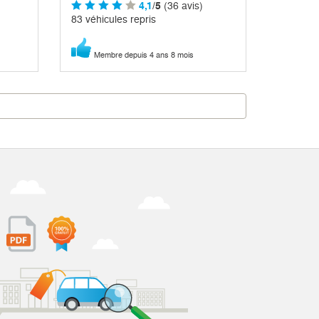
4,1
/5
(36 avis)
83 véhicules repris
Membre depuis 4 ans 8 mois