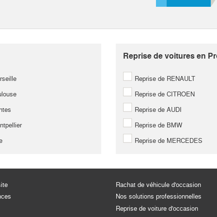
Reprise de voitures en Pr
seille
Reprise de RENAULT
louse
Reprise de CITROEN
ntes
Reprise de AUDI
tpellier
Reprise de BMW
e
Reprise de MERCEDES
ite
Rachat de véhicule d'occasion
nces
Nos solutions professionnelles
Reprise de voiture d'occasion