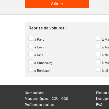
Reprise de voitures :
à Paris
à Mar
à Lyon
à Tou
à Nice
à Na
à Strasbourg
à Mon
à Bordeaux
à Lill
Notre société
Plan du s
Mentions légales - CGU - CGS
Nos age
Préférences cookies
FAQ