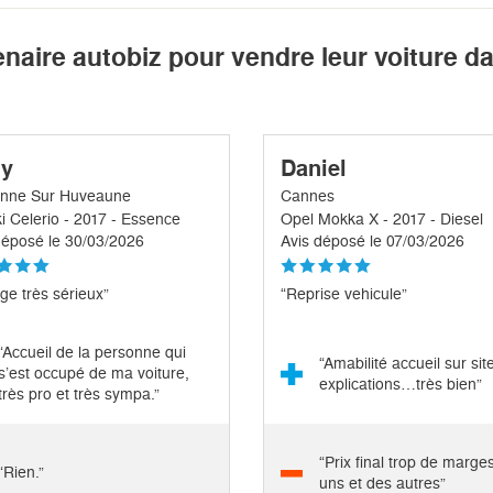
enaire autobiz pour vendre leur voiture d
y
Daniel
nne Sur Huveaune
Cannes
i Celerio - 2017 - Essence
Opel Mokka X - 2017 - Diesel
déposé le 30/03/2026
Avis déposé le 07/03/2026
ge très sérieux”
“Reprise vehicule”
“Accueil de la personne qui
“Amabilité accueil sur sit
s’est occupé de ma voiture,
explications…très bien”
très pro et très sympa.”
“Prix final trop de marge
“Rien.”
uns et des autres”