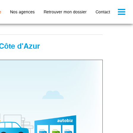
Toggl
e
Nos agences
Retrouver mon dossier
Contact
naviga
 Côte d'Azur