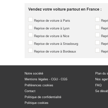
Vendez votre voiture partout en France :
Reprise de voiture à Paris
Repri
Reprise de voiture à Lyon
Repri
Reprise de voiture à Nice
Repri
Reprise de voiture à Strasbourg
Repri
Reprise de voiture à Bordeaux
Repri
Notre société
Plan du s
Mentions légales - CGU - CGS
Nos age
Préférences cookies
FAQ
Contact
Se désa
Politique de confidentialité
Politique cookies