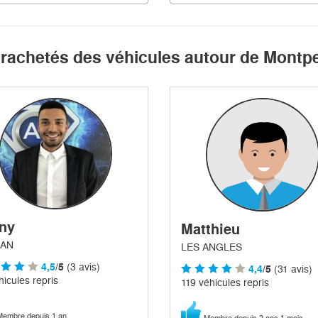
 rachetés des véhicules autour de Montpe
ny
Matthieu
AN
LES ANGLES
4,5
/5
(3 avis)
4,4
/5
(31 avis)
hicules repris
119 véhicules repris
embre depuis 1 an
Membre depuis 2 ans 1 mois