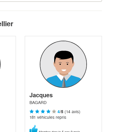
llier
Jacques
BAGARD
4
/5
(14 avis)
181 véhicules repris
Membre depuis 5 ans 9 mois