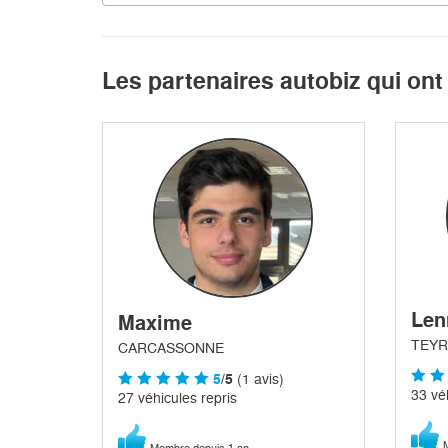
Les partenaires autobiz qui ont
Len
Maxime
TEYR
CARCASSONNE
5
/5
(1 avis)
33 vé
27 véhicules repris
M
Membre depuis 1 an