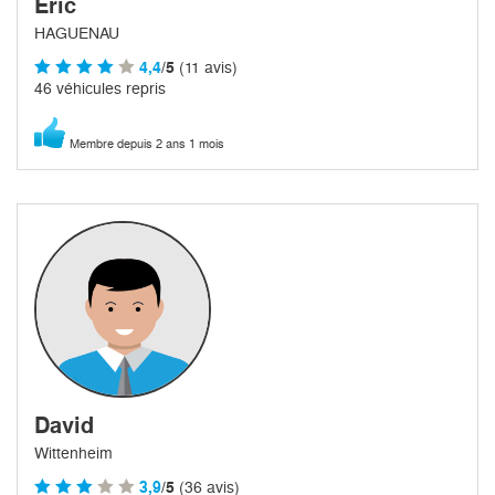
Eric
HAGUENAU
4,4
/5
(11 avis)
46 véhicules repris
Membre depuis 2 ans 1 mois
David
Wittenheim
3,9
/5
(36 avis)