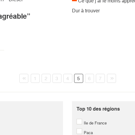
Ce que j’ai le moins appré
Dur à trouver
agréable”
1
2
3
4
5
6
7
8
9
10
11
12
13
14
15
16
17
18
19
20
21
Top 10 des régions
22
23
24
25
26
27
28
Ile de France
29
30
31
32
33
34
35
Paca