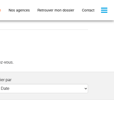
Toggl
e
Nos agences
Retrouver mon dossier
Contact
naviga
ez-vous.
ier par