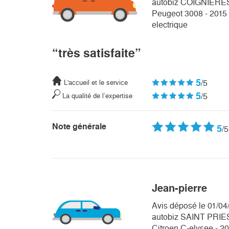
autobiz COIGNIERE
Peugeot 3008 - 2015 -
electrique
“très satisfaite”
5
/5
L'accueil et le service
5
/5
La qualité de l’expertise
Note générale
5
/5
Jean-pierre
Avis déposé le 01/04
autobiz SAINT PRIE
Citroen C-elysee - 20