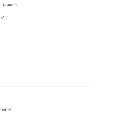
+ rapidité
cié
sionnel