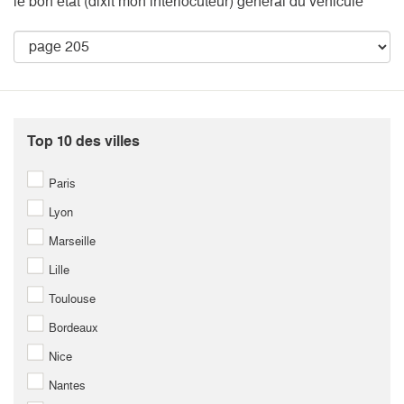
le bon état (dixit mon interlocuteur) général du véhicule
Top 10 des villes
Paris
Lyon
Marseille
Lille
Toulouse
Bordeaux
Nice
Nantes