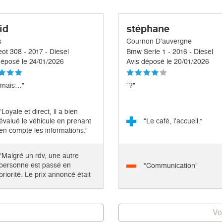
id
stéphane
s
Cournon D'auvergne
ot 308 - 2017 - Diesel
Bmw Serie 1 - 2016 - Diesel
déposé le 24/01/2026
Avis déposé le 20/01/2026
 mais…”
“?”
“Loyale et direct, il a bien
évalué le véhicule en prenant
“Le café, l'accueil.”
en compte les informations.”
“Malgré un rdv, une autre
personne est passé en
“Communication”
priorité. Le prix annoncé était
trop...”
Vo