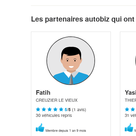
Les partenaires autobiz qui on
Fatih
Yas
CREUZIER LE VIEUX
THIE
5
/5
(1 avis)
30 véhicules repris
31 véh
Membre depuis 1 an 9 mois
M