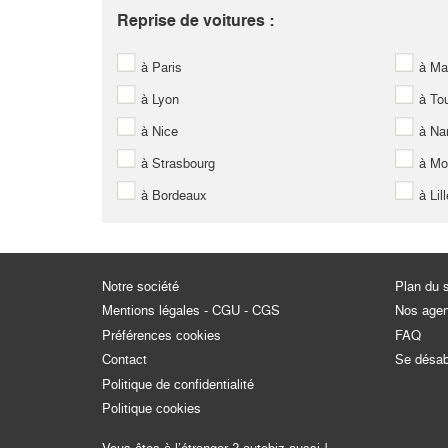
Reprise de voitures :
à Paris
à Mar
à Lyon
à Tou
à Nice
à Na
à Strasbourg
à Mon
à Bordeaux
à Lill
Notre société
Plan du s
Mentions légales - CGU - CGS
Nos age
Préférences cookies
FAQ
Contact
Se désa
Politique de confidentialité
Politique cookies