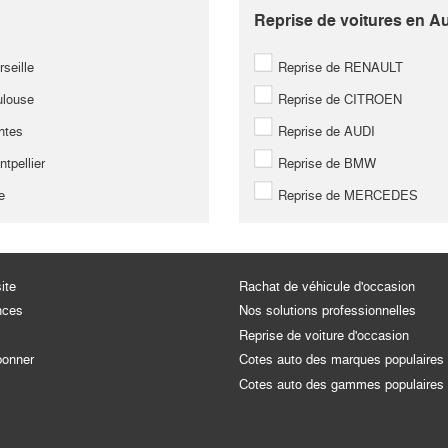
Reprise de voitures en A
seille
Reprise de RENAULT
louse
Reprise de CITROEN
ntes
Reprise de AUDI
tpellier
Reprise de BMW
e
Reprise de MERCEDES
ite
Rachat de véhicule d'occasion
nces
Nos solutions professionnelles
Reprise de voiture d'occasion
bonner
Cotes auto des marques populaires
Cotes auto des gammes populaires