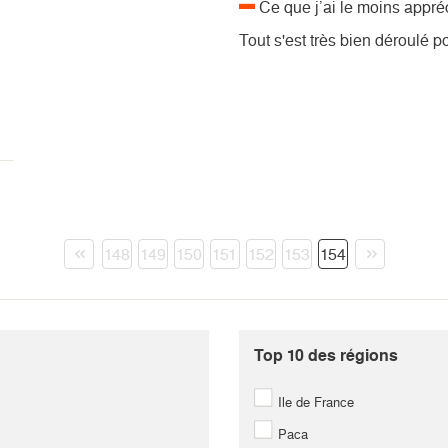
Ce que j’ai le moins appré
Tout s'est très bien déroulé p
145
146
147
148
149
150
151
152
153
154
299
300
301
302
303
304
305
306
307
308
453
454
455
456
457
458
459
460
461
462
Top 10 des régions
607
608
609
610
611
612
613
614
615
616
Ile de France
761
762
763
764
765
766
767
768
769
770
Paca