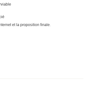
rviable
cié
nternet et la proposition finale.