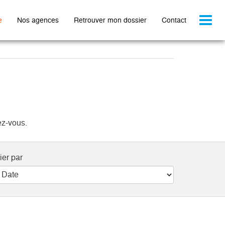
Toggl
e
Nos agences
Retrouver mon dossier
Contact
naviga
ez-vous.
ier par