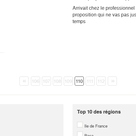
Arrivait chez le professionnel
proposition qui ne vas pas ju
temps
103
104
105
106
107
108
109
110
111
112
215
216
217
218
219
220
221
222
223
224
327
328
329
330
331
332
333
334
335
336
Top 10 des régions
439
440
441
442
443
444
445
446
447
448
Ile de France
551
552
553
554
555
556
557
558
559
560
Paca