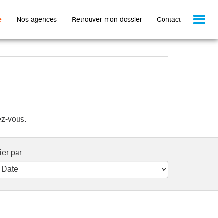
Toggl
e
Nos agences
Retrouver mon dossier
Contact
naviga
ez-vous.
ier par