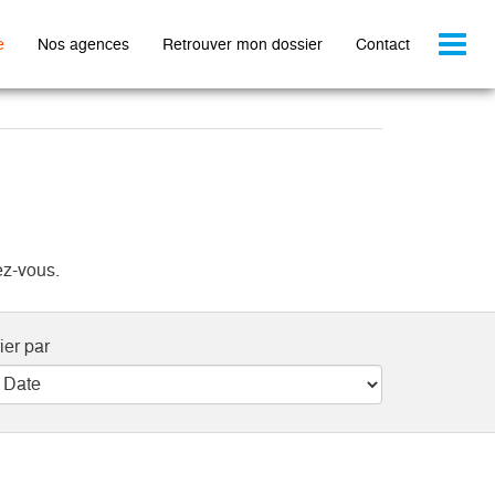
Toggl
e
Nos agences
Retrouver mon dossier
Contact
naviga
ez-vous.
ier par