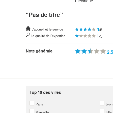
Electrique
“Pas de titre”
4
/5
L'accueil et le service
1
/5
La qualité de l’expertise
Note générale
2.
0
511
512
513
514
515
516
517
518
519
520
521
522
42
1043
1044
1045
1046
1047
1048
1049
1050
1051
1052
1053
1054
4
1575
1576
1577
1578
1579
1580
1581
1582
1583
1584
1585
1586
Top 10 des villes
Paris
Lyon
Marseille
Lille