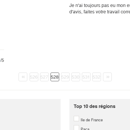
Je n'ai toujours pas eu mon 
d'avis, faites votre travail cor
5
/5
523
524
525
526
527
528
529
530
531
532
1055
1056
1057
1058
1059
1060
1061
1062
1063
1064
1587
1588
1589
1590
1591
1592
1593
1594
1595
1596
Top 10 des régions
Ile de France
Paca