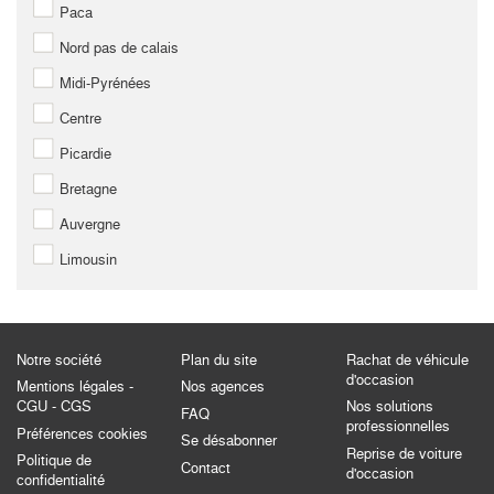
Paca
Nord pas de calais
Midi-Pyrénées
Centre
Picardie
Bretagne
Auvergne
Limousin
Notre société
Plan du site
Rachat de véhicule
d'occasion
Mentions légales -
Nos agences
CGU - CGS
Nos solutions
FAQ
professionnelles
Préférences cookies
Se désabonner
Reprise de voiture
Politique de
Contact
d'occasion
confidentialité