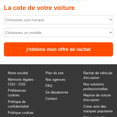
La cote de votre voiture
Notre société
Plan du site
Rachat de véhicule
d'occasion
Mentions légales -
Nos agences
CGU - CGS
Nos solutions
FAQ
professionnelles
Préférences
Se désabonner
cookies
Reprise de voiture
Contact
d'occasion
Politique de
confidentialité
Cotes auto des
marques populaires
Politique cookies