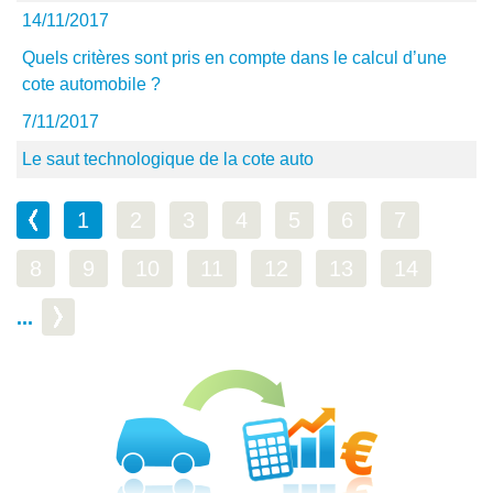
14/11/2017
Quels critères sont pris en compte dans le calcul d’une
cote automobile ?
7/11/2017
Le saut technologique de la cote auto
1
2
3
4
5
6
7
8
9
10
11
12
13
14
...