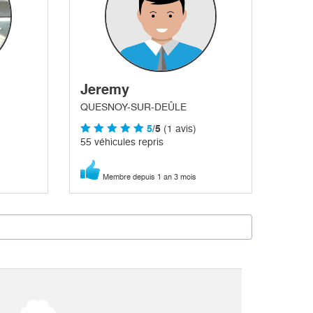
Jeremy
QUESNOY-SUR-DEÛLE
5
/5
(1 avis)
55 véhicules repris
Membre depuis 1 an 3 mois