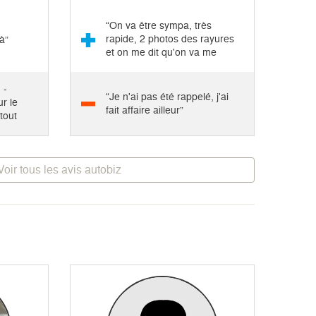
“On va être sympa, très
rapide, 2 photos des rayures
là”
et on me dit qu'on va me
rappeler...”
 -
“Je n'ai pas été rappelé, j'ai
ur le
fait affaire ailleur”
tout
Voir tous les avis autobiz