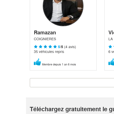
Ramazan
Vi
COIGNIERES
LA
5
/5
(4 avis)
35 véhicules repris
6 v
Membre depuis 1 an 6 mois
Téléchargez gratuitement le g