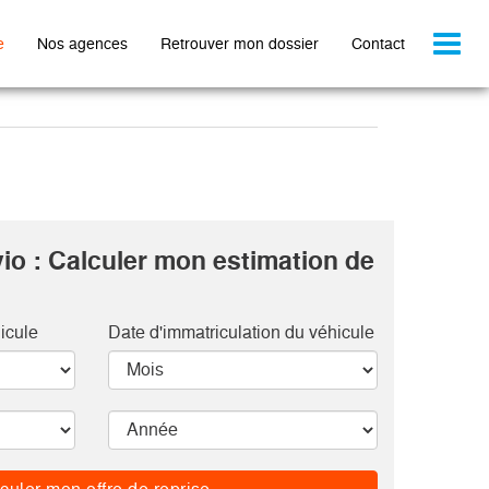
Toggl
e
Nos agences
Retrouver mon dossier
Contact
naviga
io : Calculer mon estimation de
icule
Date d'immatriculation du véhicule