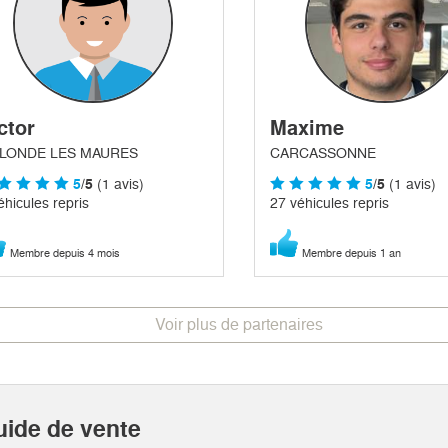
ctor
Maxime
 LONDE LES MAURES
CARCASSONNE
5
/5
(1 avis)
5
/5
(1 avis)
éhicules repris
27 véhicules repris
Membre depuis 4 mois
Membre depuis 1 an
Voir plus de partenaires
uide de vente