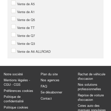
Vente de A5
Vente de A1
Vente de Q5
Vente de TT
Vente de Q7
Vente de Q3
Vente de A6 ALLROAD
Notre société
Plan du site
Rachat de véhicule
d'occasion
Mentions légales -
Nos agences
CGU - CGS
Nos solutions
FAQ
professionnelles
Préférences cookies
Se désabonner
Reprise de voiture
Politique de
Contact
d'occasion
confidentialité
Cotes auto des
Politique cookies
marques populaires