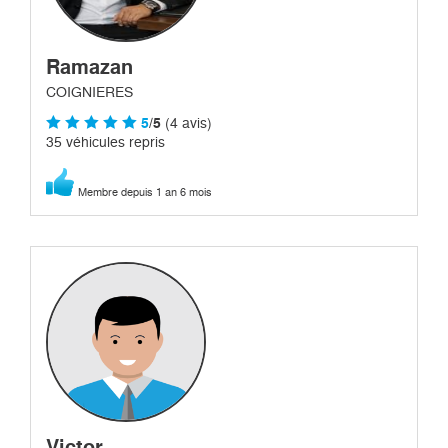
Ramazan
COIGNIERES
5
/5
(4 avis)
35 véhicules repris
Membre depuis 1 an 6 mois
Victor