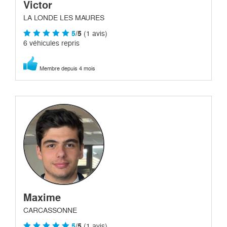
Victor
LA LONDE LES MAURES
5
/5
(1 avis)
6 véhicules repris
Membre depuis 4 mois
Maxime
CARCASSONNE
5
/5
(1 avis)