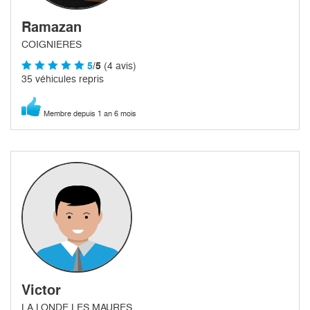
Ramazan
COIGNIERES
5
/5
(4 avis)
35 véhicules repris
Membre depuis 1 an 6 mois
Victor
LA LONDE LES MAURES