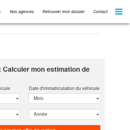
Toggl
e
Nos agences
Retrouver mon dossier
Contact
naviga
: Calculer mon estimation de
icule
Date d'immatriculation du véhicule