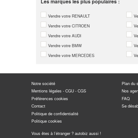
Les marques les plus populaires :
Vendre votre RENAULT
Ve
Vendre votre CITROEN
Ve
Vendre votre AUDI
Ve
Vendre votre BMW
Ve
Vendre votre MERCEDES
Ve
Notre société
Plan du s
Mentions légales - CGU - CGS
Nos age
Préférences cookies
FAQ
Contact
Se désa
Politique de confidentialité
Politique cookies
Vous êtes à l’étranger ? autobiz aussi !