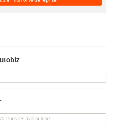
culer mon offre de reprise
utobiz
r
Voir tous les avis autobiz