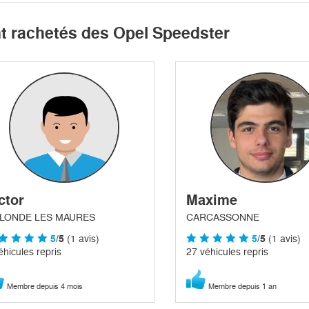
nt rachetés des Opel Speedster
ctor
Maxime
 LONDE LES MAURES
CARCASSONNE
5
/5
(1 avis)
5
/5
(1 avis)
éhicules repris
27 véhicules repris
Membre depuis 4 mois
Membre depuis 1 an