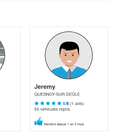
Jeremy
QUESNOY-SUR-DEÛLE
5
/5
(1 avis)
55 véhicules repris
Membre depuis 1 an 3 mois