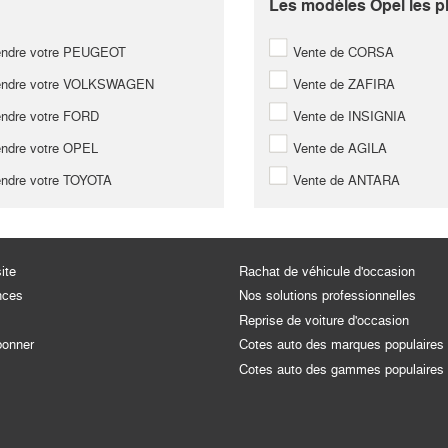
Les modèles Opel les pl
ndre votre PEUGEOT
Vente de CORSA
ndre votre VOLKSWAGEN
Vente de ZAFIRA
ndre votre FORD
Vente de INSIGNIA
ndre votre OPEL
Vente de AGILA
ndre votre TOYOTA
Vente de ANTARA
ite
Rachat de véhicule d'occasion
nces
Nos solutions professionnelles
Reprise de voiture d'occasion
bonner
Cotes auto des marques populaires
Cotes auto des gammes populaires