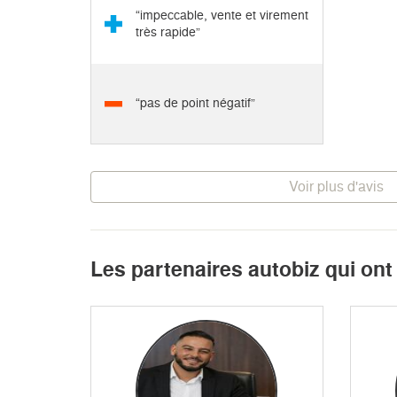
“impeccable, vente et virement
très rapide”
“pas de point négatif”
Voir plus d'avis
Les partenaires autobiz qui on