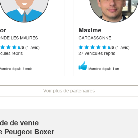
tor
Maxime
ONDE LES MAURES
CARCASSONNE
5
/5
(1 avis)
5
/5
(1 avis)
cules repris
27 véhicules repris
embre depuis 4 mois
Membre depuis 1 an
Voir plus de partenaires
ide de vente
re Peugeot Boxer