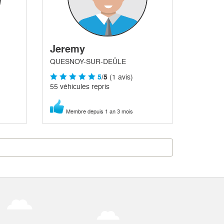
Jeremy
QUESNOY-SUR-DEÛLE
5
/5
(1 avis)
55 véhicules repris
Membre depuis 1 an 3 mois