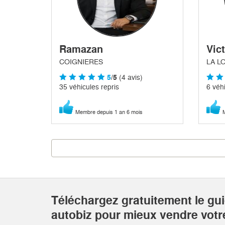
Ramazan
Vic
COIGNIERES
LA L
5
/5
(4 avis)
35 véhicules repris
6 véhi
Membre depuis 1 an 6 mois
M
Téléchargez gratuitement le gu
autobiz pour mieux vendre vot