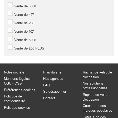
Vente de 3008
Vente de 407
Vente de 208
Vente de 107
Vente de 5008
Vente de 206 PLUS
Notre société
Plan du site
Rachat de véhicule
d'occasion
Mentions légales -
Nos agences
CGU - CGS
Nos solutions
FAQ
professionnelles
Préférences cookies
Se désabonner
Reprise de voiture
Politique de
Contact
d'occasion
confidentialité
Cotes auto des
Politique cookies
marques populaires
Cotes auto des