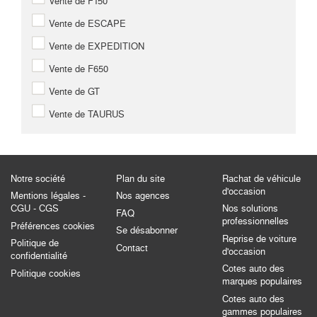
Vente de F150
Vente de ESCAPE
Vente de EXPEDITION
Vente de F650
Vente de GT
Vente de TAURUS
Notre société
Plan du site
Rachat de véhicule
d'occasion
Mentions légales -
Nos agences
CGU - CGS
Nos solutions
FAQ
professionnelles
Préférences cookies
Se désabonner
Reprise de voiture
Politique de
Contact
d'occasion
confidentialité
Cotes auto des
Politique cookies
marques populaires
Cotes auto des
gammes populaires