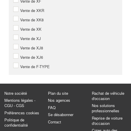
Vente de XF
Vente de XKR
Vente de XK8
Vente de XK
Vente de XJ
Vente de XJ8
Vente de XJ6
Vente de F-TYPE
Notre société
Plan du site
Rachat de véhicule
d'occasion
Mentions légales -
Nos agences
CGU - CGS
Nos solutions
FAQ
professionnelles
Préférences cookies
Se désabonner
Reprise de voiture
Politique de
Contact
d'occasion
confidentialité
Cotes auto des