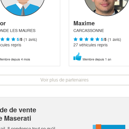
tor
Maxime
ONDE LES MAURES
CARCASSONNE
5
/5
(1 avis)
5
/5
(1 avis)
cules repris
27 véhicules repris
embre depuis 4 mois
Membre depuis 1 an
Voir plus de partenaires
ide de vente
e Maserati
l. Il condense tout ce qu'il