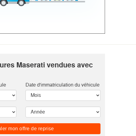
tures Maserati vendues avec
ule
Date d'immatriculation du véhicule
ler mon offre de reprise