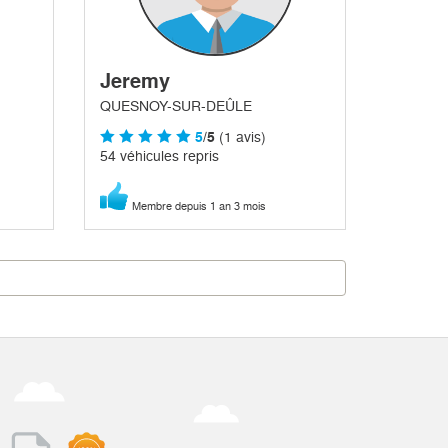
Jeremy
QUESNOY-SUR-DEÛLE
5
/5
(1 avis)
54 véhicules repris
Membre depuis 1 an 3 mois