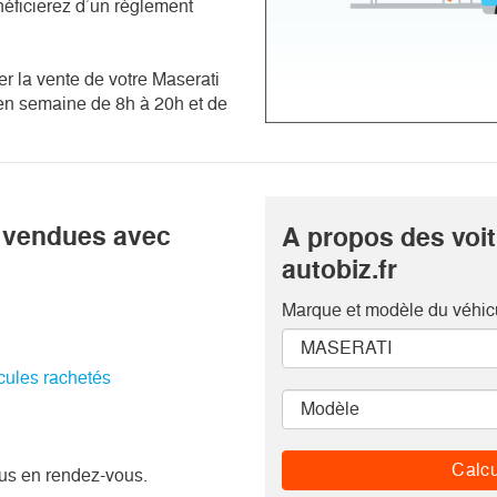
néficierez d’un règlement
ser la vente de votre Maserati
e en semaine de 8h à 20h et de
i vendues avec
A propos des voi
autobiz.fr
Marque et modèle
du véhic
icules rachetés
Calcu
us en rendez-vous.