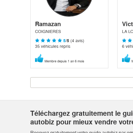
Ramazan
Vic
COIGNIERES
LA L
5
/5
(4 avis)
35 véhicules repris
6 véhi
Membre depuis 1 an 6 mois
M
Téléchargez gratuitement le gu
autobiz pour mieux vendre votr
Recevez gratuitement votre guide autobiz par emai