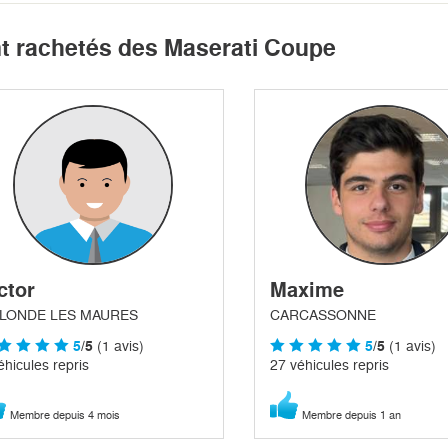
nt rachetés des Maserati Coupe
ctor
Maxime
 LONDE LES MAURES
CARCASSONNE
5
/5
(1 avis)
5
/5
(1 avis)
éhicules repris
27 véhicules repris
Membre depuis 4 mois
Membre depuis 1 an