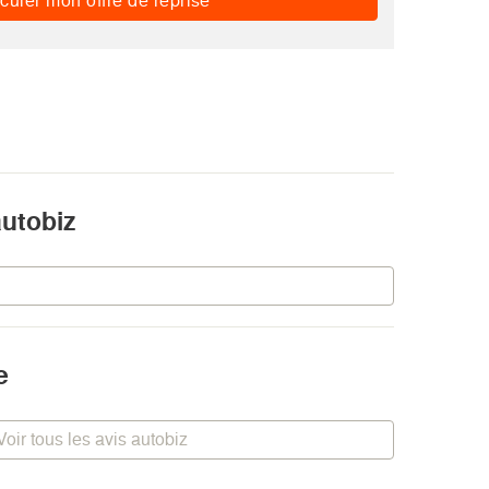
culer mon offre de reprise
autobiz
e
Voir tous les avis autobiz