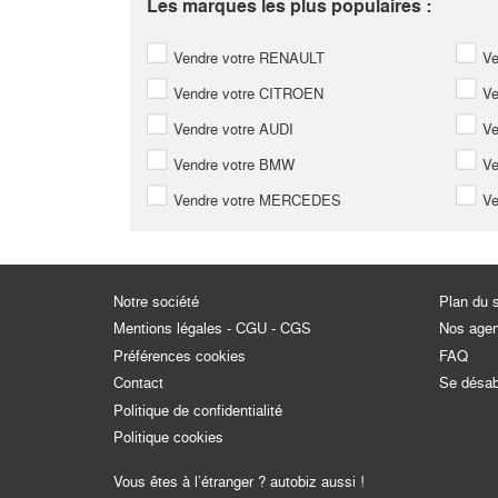
Les marques les plus populaires :
Vendre votre RENAULT
Ve
Vendre votre CITROEN
Ve
Vendre votre AUDI
Ve
Vendre votre BMW
Ve
Vendre votre MERCEDES
Ve
Notre société
Plan du s
Mentions légales - CGU - CGS
Nos age
Préférences cookies
FAQ
Contact
Se désa
Politique de confidentialité
Politique cookies
Vous êtes à l’étranger ? autobiz aussi !