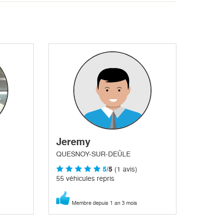
Jeremy
QUESNOY-SUR-DEÛLE
5
/5
(1 avis)
55 véhicules repris
Membre depuis 1 an 3 mois