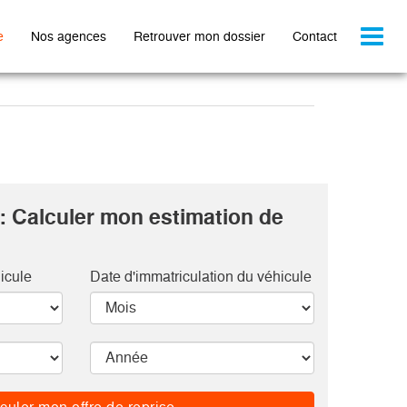
Toggl
e
Nos agences
Retrouver mon dossier
Contact
naviga
: Calculer mon estimation de
icule
Date d'immatriculation du véhicule