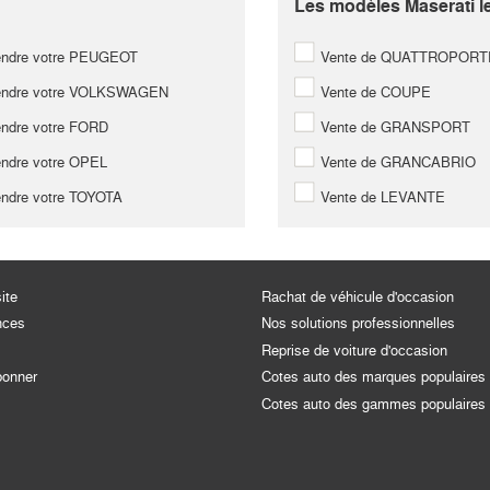
Les modèles Maserati le
ndre votre PEUGEOT
Vente de QUATTROPORT
ndre votre VOLKSWAGEN
Vente de COUPE
ndre votre FORD
Vente de GRANSPORT
ndre votre OPEL
Vente de GRANCABRIO
ndre votre TOYOTA
Vente de LEVANTE
ite
Rachat de véhicule d'occasion
nces
Nos solutions professionnelles
Reprise de voiture d'occasion
bonner
Cotes auto des marques populaires
Cotes auto des gammes populaires