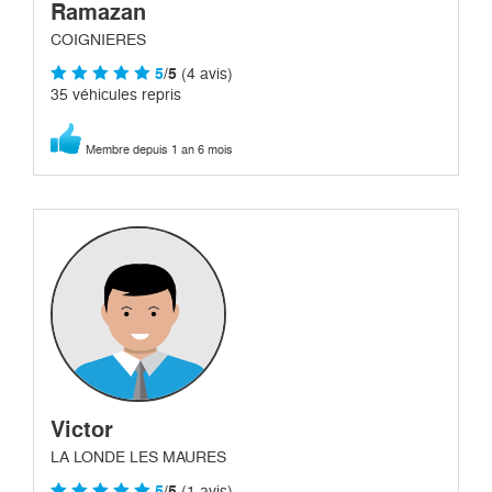
Ramazan
COIGNIERES
5
/5
(4 avis)
35 véhicules repris
Membre depuis 1 an 6 mois
Victor
LA LONDE LES MAURES
5
/5
(1 avis)