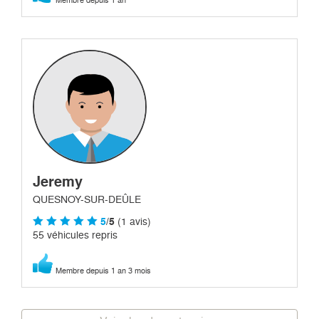
Jeremy
QUESNOY-SUR-DEÛLE
5
/5
(1 avis)
55 véhicules repris
Membre depuis 1 an 3 mois