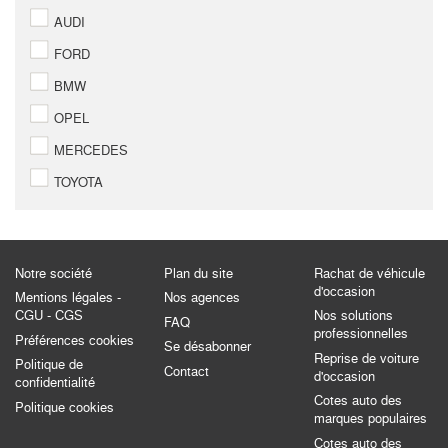
AUDI
FORD
BMW
OPEL
MERCEDES
TOYOTA
Notre société
Plan du site
Rachat de véhicule
d'occasion
Mentions légales -
Nos agences
CGU - CGS
Nos solutions
FAQ
professionnelles
Préférences cookies
Se désabonner
Reprise de voiture
Politique de
Contact
d'occasion
confidentialité
Cotes auto des
Politique cookies
marques populaires
Cotes auto des