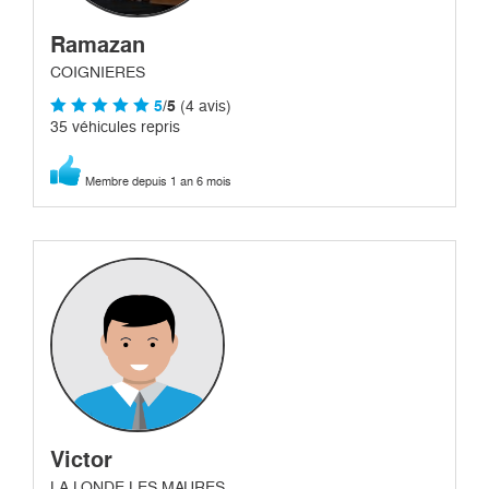
Ramazan
COIGNIERES
5
/5
(4 avis)
35 véhicules repris
Membre depuis 1 an 6 mois
Victor
LA LONDE LES MAURES