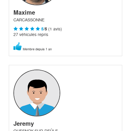
Maxime
CARCASSONNE
5
/5
(1 avis)
27 véhicules repris
Membre depuis 1 an
Jeremy
QUESNOY-SUR-DEÛLE