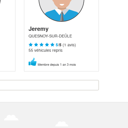
Jeremy
QUESNOY-SUR-DEÛLE
5
/5
(1 avis)
55 véhicules repris
Membre depuis 1 an 3 mois