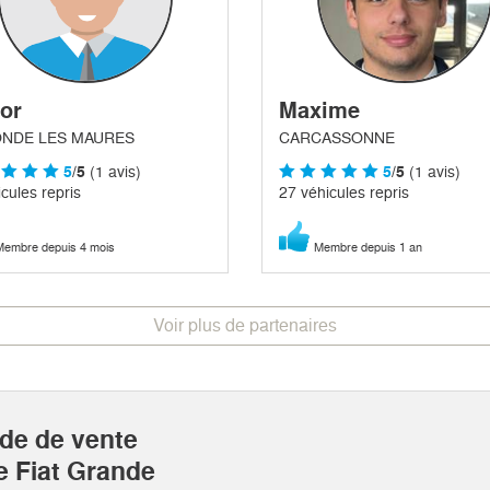
tor
Maxime
ONDE LES MAURES
CARCASSONNE
5
/5
(1 avis)
5
/5
(1 avis)
cules repris
27 véhicules repris
embre depuis 4 mois
Membre depuis 1 an
Voir plus de partenaires
ide de vente
e Fiat Grande