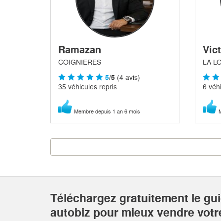
Ramazan
Vic
COIGNIERES
LA L
5
/5
(4 avis)
35 véhicules repris
6 véhi
Membre depuis 1 an 6 mois
M
Téléchargez gratuitement le gu
autobiz pour mieux vendre votr