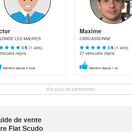
ctor
Maxime
 LONDE LES MAURES
CARCASSONNE
5
/5
(1 avis)
5
/5
(1 avis)
éhicules repris
27 véhicules repris
Membre depuis 4 mois
Membre depuis 1 an
Voir plus de partenaires
uide de vente
re Fiat Scudo