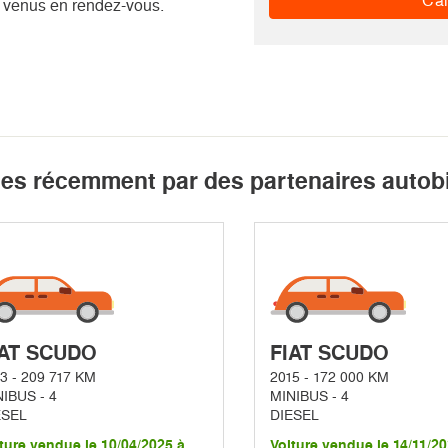
Cal
 venus en rendez-vous.
ues récemment par des partenaires autob
IAT SCUDO
FIAT SCUDO
3 - 209 717 KM
2015 - 172 000 KM
IBUS - 4
MINIBUS - 4
ESEL
DIESEL
ture vendue le 10/04/2025 à
Voiture vendue le 14/11/20