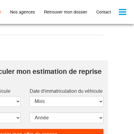
Toggl
e
Nos agences
Retrouver mon dossier
Contact
naviga
culer mon estimation de reprise
icule
Date d'immatriculation du véhicule