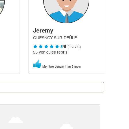
Jeremy
QUESNOY-SUR-DEÛLE
5
/5
(1 avis)
55 véhicules repris
Membre depuis 1 an 3 mois