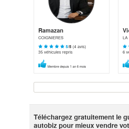
Ramazan
Vi
COIGNIERES
LA
5
/5
(4 avis)
35 véhicules repris
6 v
Membre depuis 1 an 6 mois
Téléchargez gratuitement le g
autobiz pour mieux vendre vot