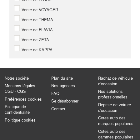
Vente de VOYAGER
Vente de THEMA
Vente de FLAVIA
Vente de ZETA
Vente de KAPPA
Notre société
Plan du site
Rachat de véhicule
d'occasion
Mentions légales -
Nos agences
CGU - CGS
Nos solutions
FAQ
professionnelles
Préférences cookies
Se désabonner
Reprise de voiture
Politique de
Contact
d'occasion
confidentialité
Cotes auto des
Politique cookies
marques populaires
Cotes auto des
gammes populaires