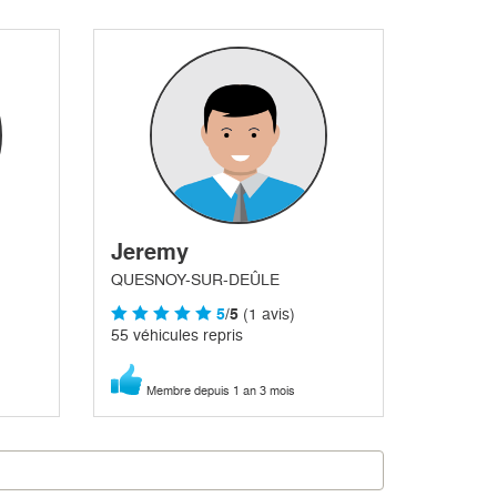
Jeremy
QUESNOY-SUR-DEÛLE
5
/5
(1 avis)
55 véhicules repris
Membre depuis 1 an 3 mois