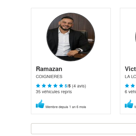
Ramazan
Vic
COIGNIERES
LA L
5
/5
(4 avis)
35 véhicules repris
6 véhi
Membre depuis 1 an 6 mois
M