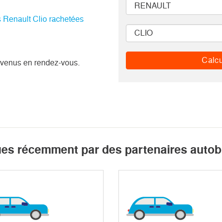
s Renault Clio rachetées
Calcu
 venus en rendez-vous.
ues récemment par des partenaires autob