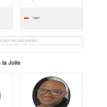
“rien”
ir tous les avis autobiz
la Jolie