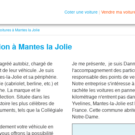
Coter une voiture
|
Vendre ma voitur
itures à Mantes la Jolie
ion à Mantes la Jolie
agréé autobiz, chargé de 
Je me présente,  je suis Dann
de leur véhicule. Je suis 
l'accompagnement des particul
-la-Jolie et sa périphérie. 
responsable des points de vent
(cabriolet, berline, etc.) et 
Notre entreprise s'intéresse à t
e. La marque et le 
rachète les voitures en panne
ection. Située dans les 
kilométrage n'entrent pas dans
stoire les plus célèbres de 
Yvelines, Mantes-la-Jolie est l
ents, tels que la Collégiale 
France. Cette commune abrite
Notre-Dame. 
idement votre véhicule en
vous offrons la possibilité