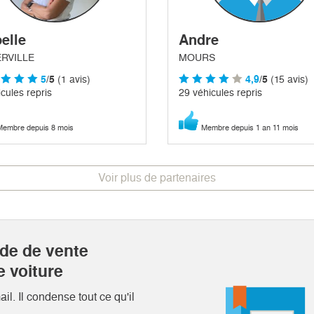
elle
Andre
RVILLE
MOURS
5
/5
(1 avis)
4,9
/5
(15 avis)
cules repris
29 véhicules repris
embre depuis 8 mois
Membre depuis 1 an 11 mois
Voir plus de partenaires
ide de vente
e voiture
l. Il condense tout ce qu'il