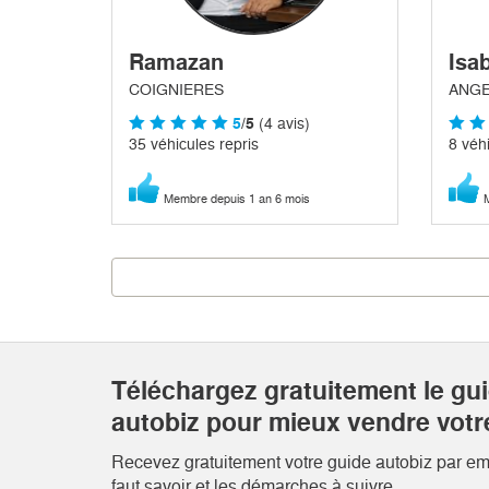
Ramazan
Isab
COIGNIERES
ANGE
5
/5
(4 avis)
35 véhicules repris
8 véhi
Membre depuis 1 an 6 mois
M
Téléchargez gratuitement le gu
autobiz pour mieux vendre votr
Recevez gratuitement votre guide autobiz par emai
faut savoir et les démarches à suivre.