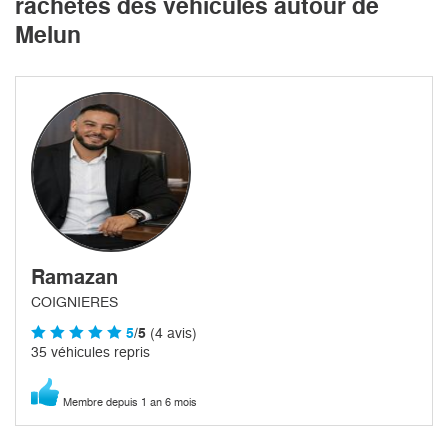
rachetés des véhicules autour de
Melun
Ramazan
COIGNIERES
5
/5
(4 avis)
35 véhicules repris
Membre depuis 1 an 6 mois