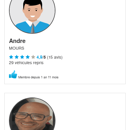
Andre
MOURS
4,9
/5
(15 avis)
29 véhicules repris
Membre depuis 1 an 11 mois