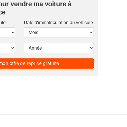
our vendre ma voiture à
ce
ule
Date d'immatriculation du véhicule
mon offre de reprise gratuite