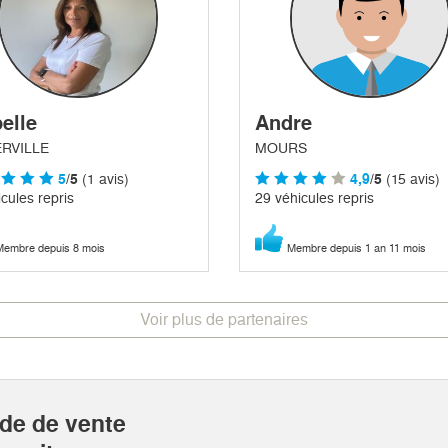
elle
Andre
RVILLE
MOURS
5
/5
(1 avis)
4,9
/5
(15 avis)
cules repris
29 véhicules repris
embre depuis 8 mois
Membre depuis 1 an 11 mois
Voir plus de partenaires
ide de vente