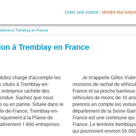
Coter une voiture
|
Vendre ma voitur
oitures à Tremblay en France
ion à Tremblay en France
	Je m'appelle Gilles Viale, un expert agréé autobiz chargé d'accomplir les 
 situés à Tremblay-en-
missions de rachat de véhicu
 entreprise rachète des 
France et sa proche banlieue.
fondue. Sachez que nous 
véhicules de moins de 10 ans
 ou en panne. Située dans le 
prenons en compte les voitur
Île-de-France, Tremblay-en-
département de la Seine-Sain
iquement à la Plaine de 
France est une commune qui a
mativement 1 600 entreprises 
France. Le territoire tremblay
qui pourvoient environ 55 000