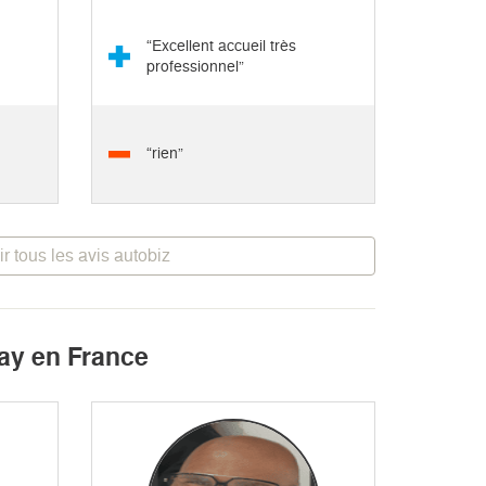
“Excellent accueil très
professionnel”
“rien”
ir tous les avis autobiz
lay en France