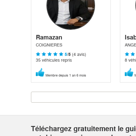
Ramazan
Isab
COIGNIERES
ANGE
5
/5
(4 avis)
35 véhicules repris
8 véhi
Membre depuis 1 an 6 mois
M
Téléchargez gratuitement le gu