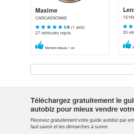
Len
Maxime
TEYR
CARCASSONNE
5
/5
(1 avis)
33 vé
27 véhicules repris
M
Membre depuis 1 an
Téléchargez gratuitement le gu
autobiz pour mieux vendre votr
Recevez gratuitement votre guide autobiz par emai
faut savoir et les démarches à suivre.