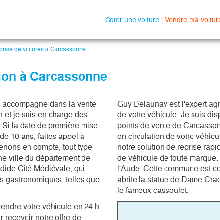
Coter une voiture
|
Vendre ma voitur
rise de voitures à Carcassonne
sion à Carcassonne
s accompagne dans la vente 
Guy Delaunay est l'expert ag
h et je suis en charge des 
de votre véhicule. Je suis dis
 Si la date de première mise 
points de vente de Carcassonn
e 10 ans, faites appel à 
en circulation de votre véhicu
renons en compte, tout type 
notre solution de reprise rapi
e ville du département de 
de véhicule de toute marque.
ide Cité Médiévale, qui 
l'Aude. Cette commune est co
s gastronomiques, telles que 
abrite la statue de Dame Crac
le fameux cassoulet. 
evendre votre véhicule en 24 h
r recevoir notre offre de