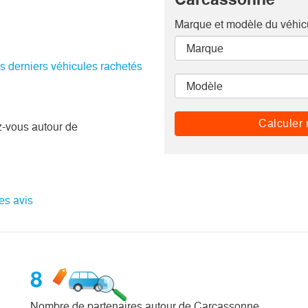
Marque et modèle
du véhic
es derniers véhicules rachetés
Calculer 
z-vous autour de
les avis
8
.
Nombre de partenaires autour de Carcassonne.