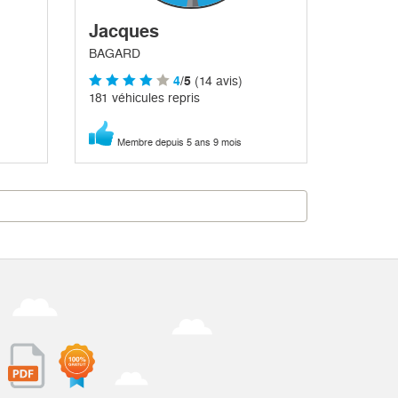
Jacques
BAGARD
4
/5
(14 avis)
181 véhicules repris
Membre depuis 5 ans 9 mois