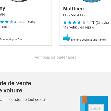
ny
Matthieu
AN
LES ANGLES
4,5
/5
(3 avis)
4,4
/5
(31 avis)
hicules repris
119 véhicules repris
embre depuis 1 an
Membre depuis 2 ans 1 mois
Voir plus de partenaires
ide de vente
e voiture
l. Il condense tout ce qu'il