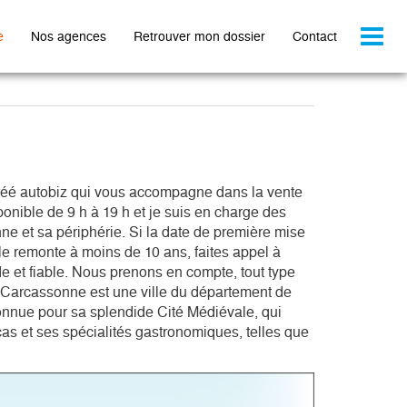
Toggl
e
Nos agences
Retrouver mon dossier
Contact
naviga
réé autobiz qui vous accompagne dans la vente 
ponible de 9 h à 19 h et je suis en charge des 
e et sa périphérie. Si la date de première mise 
le remonte à moins de 10 ans, faites appel à 
de et fiable. Nous prenons en compte, tout type 
 Carcassonne est une ville du département de 
nnue pour sa splendide Cité Médiévale, qui 
as et ses spécialités gastronomiques, telles que 