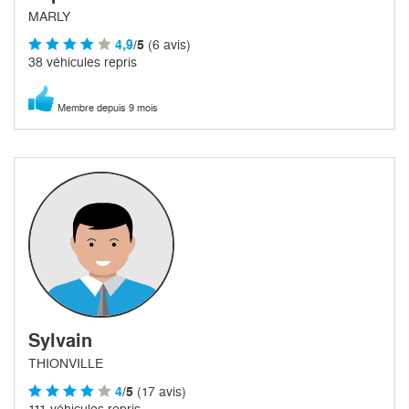
MARLY
4,9
/5
(6 avis)
38 véhicules repris
Membre depuis 9 mois
Sylvain
THIONVILLE
4
/5
(17 avis)
111 véhicules repris