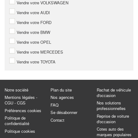
Vendre votre VOLKSWAGEN
Vendre votre AUDI
Vendre votre FORD
Vendre votre BMW
Vendre votre OPEL
Vendre votre MERCEDES
Vendre votre TOYOTA
Notre société
Plan du site
Rachat de véhicule
d'occasion
Mentions légales -
Nos agences
CGU - CGS
Nos solutions
FAQ
professionnelles
Préférences cookies
Se désabonner
Reprise de voiture
Politique de
Contact
d'occasion
confidentialité
Cotes auto des
Politique cookies
marques populaires