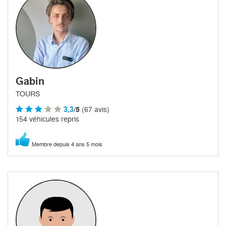
Gabin
TOURS
3,3
/5
(67 avis)
154 véhicules repris
Membre depuis 4 ans 5 mois