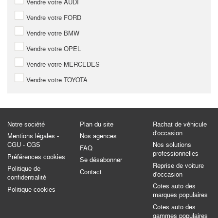
Vendre votre AUDI
Vendre votre FORD
Vendre votre BMW
Vendre votre OPEL
Vendre votre MERCEDES
Vendre votre TOYOTA
Notre société
Plan du site
Rachat de véhicule
d'occasion
Mentions légales -
Nos agences
CGU - CGS
Nos solutions
FAQ
professionnelles
Préférences cookies
Se désabonner
Reprise de voiture
Politique de
Contact
d'occasion
confidentialité
Cotes auto des
Politique cookies
marques populaires
Cotes auto des
gammes populaires