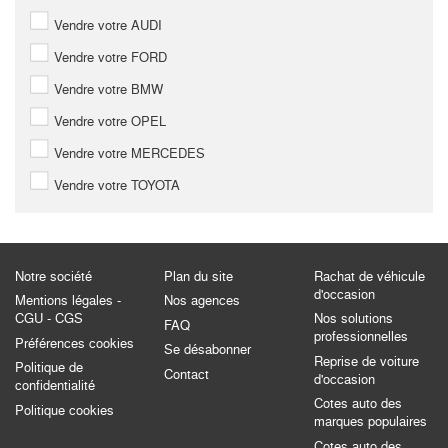
Vendre votre AUDI
Vendre votre FORD
Vendre votre BMW
Vendre votre OPEL
Vendre votre MERCEDES
Vendre votre TOYOTA
Notre société
Plan du site
Rachat de véhicule
d'occasion
Mentions légales -
Nos agences
CGU - CGS
Nos solutions
FAQ
professionnelles
Préférences cookies
Se désabonner
Reprise de voiture
Politique de
Contact
d'occasion
confidentialité
Cotes auto des
Politique cookies
marques populaires
Cotes auto des