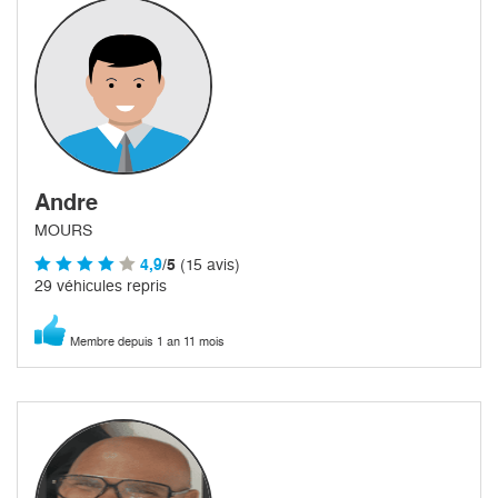
Andre
MOURS
4,9
/5
(15 avis)
29 véhicules repris
Membre depuis 1 an 11 mois